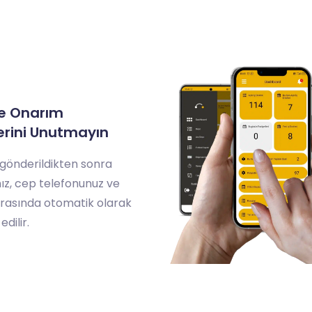
ve Onarım
lerini Unutmayın
i gönderildikten sonra
nız, cep telefonunuz ve
arasında otomatik olarak
dilir.