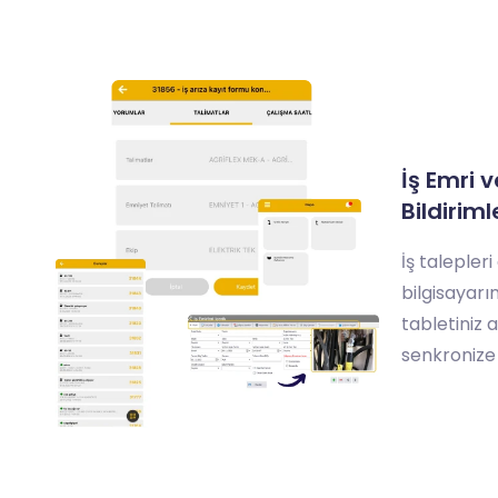
İş Emri 
Bildirim
İş talepler
bilgisayarı
tabletiniz 
senkronize e