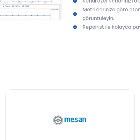
Kendi özel KPI'larınızı o
Metriklerinize göre oto
görüntüleyin.
Repairist ile kolayca pa