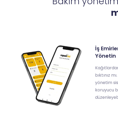
Bakım yönetim 
m
İş Emirl
Yönetin
Kağıtlardan
bıktınız mı
yönetim sis
koruyucu b
düzenleyebil