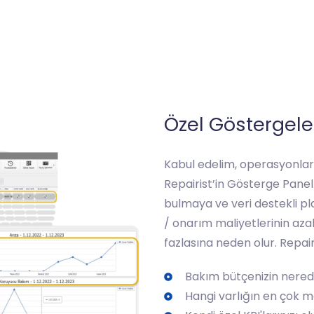
Özel Göstergeler
Kabul edelim, operasyonlarını
Repairist’in Gösterge Panel
bulmaya ve veri destekli pla
/ onarım maliyetlerinin aza
fazlasına neden olur. Repair
Bakım bütçenizin nerede
Hangi varlığın en çok m