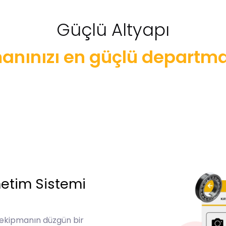
Güçlü Altyapı
nınızı en güçlü departman
önetim Sistemi
ekipmanın düzgün bir