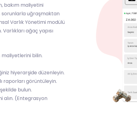
, bakım maliyetini
üm sorunlarla uğraşmaktan
msal Varlık Yönetimi modülü
n. Varlıkları ağaç yapısı
maliyetlerini bilin.
iğiniz hiyerarşide düzenleyin.
ı raporları görüntüleyin.
 şekilde bulun.
ni alın. (Entegrasyon