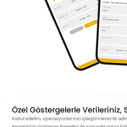
Özel Göstergelerle Verileriniz,
Kabul edelim, operasyonlarınızı iyileştirmenin ilk adım
Repairist’in Gösterge Panelleri ile sonunda varsa kö