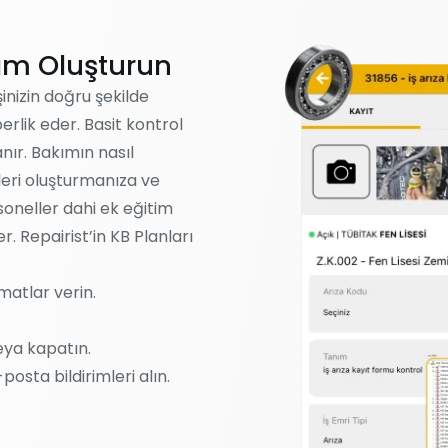
kım Oluşturun
şinizin doğru şekilde
rlik eder. Basit kontrol
nır. Bakımın nasıl
ileri oluşturmanıza ve
oneller dahi ek eğitim
. Repairist’in KB Planları
matlar verin.
eya kapatın.
posta bildirimleri alın.