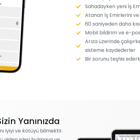
Sahadayken yeni İş Emir
Atanan İş Emirlerini ve
60 saniyeden daha kısa
Mobil bildirim ve e-post
Arıza üzerinde çalışırk
sisteme kaydederler
Bir sorunu teşhis ederke
 Sizin Yanınızda
ı iyiyi ve kötüyü bilmektir.
tü giden işleri bulmaya ve