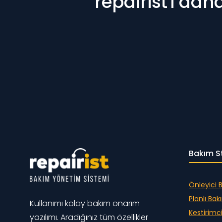
repairist'i da
Bakım St
Önleyici 
Planlı Ba
Kullanımı kolay bakım onarım
Kestirimc
yazılımı. Aradığınız tüm özellikler