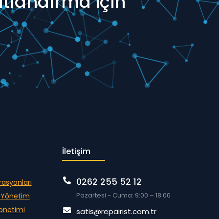
atlandırma için
İletişim
0262 255 52 12
rasyonları
Pazartesi - Cuma: 9:00 – 18:00
m Yönetim
Yönetimi
satis@repairist.com.tr