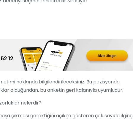
eceriyi seçmelerini istedik. Sırasıyla:
timi hakkında bilgilendirileceksiniz. Bu pozisyonda
uklar olduğundan, bu anketin geri kalanıyla uyumludur.
zorluklar nelerdir?
l başa çıkması gerektiğini açıkça gösteren çok sayıda ilginç