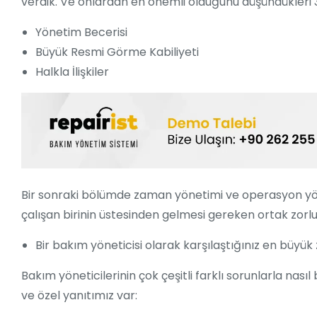
verdik. Ve onlardan en önemli olduğunu düşündükleri 3 b
Yönetim Becerisi
Büyük Resmi Görme Kabiliyeti
Halkla İlişkiler
Bir sonraki bölümde zaman yönetimi ve operasyon yöne
çalışan birinin üstesinden gelmesi gereken ortak zorl
Bir bakım yöneticisi olarak karşılaştığınız en büyük 
Bakım yöneticilerinin çok çeşitli farklı sorunlarla nası
ve özel yanıtımız var: