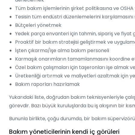
Tüm bakım işlemlerinin şirket politikasına ve OSH
Tesisin tüm endüstri düzenlemelerini karşılamasın
Bütçeleri yönetmek
Yedek parça envanteri için tahmin, sipariş ve fiyat
Proaktif bir bakım stratejisi geliştirmek ve uygula
İşten çıkarma/işe alma bakım personeli
Karmaşık onarımların tamamlanmasını koordine 
Özel bakım çalışmaları için taşeronları işe almak 
Üretkenliği artırmak ve maliyetleri azaltmak için y
Bakım raporları hazırlamak
Yukarıdaki liste, doğrudan bakım teknisyenleriyle çalıştı
görevdir. Bazı büyük kuruluşlarda bu iş akışının bir kıs
Bununla birlikte, çoğu durumda, bir bakım süpervizörünün 
Bakım yöneticilerinin kendi iç görüleri