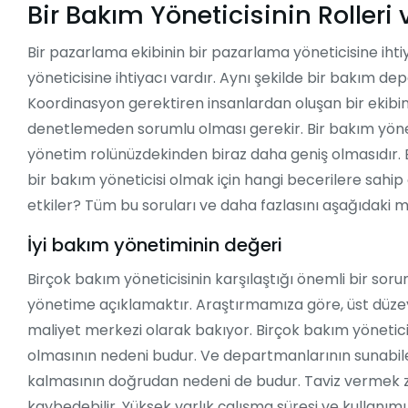
Bir Bakım Yöneticisinin Rolleri
Bir pazarlama ekibinin bir pazarlama yöneticisine ih
yöneticisine ihtiyacı vardır. Aynı şekilde bir bakım de
Koordinasyon gerektiren insanlardan oluşan bir ekibin
denetlemeden sorumlu olması gerekir. Bir bakım yöneti
yönetim rolünüzdekinden biraz daha geniş olmasıdır. Ba
bir bakım yöneticisi olmak için hangi becerilere sahip o
etkiler? Tüm bu soruları ve daha fazlasını aşağıdaki 
İyi bakım yönetiminin değeri
Birçok bakım yöneticisinin karşılaştığı önemli bir sor
yönetime açıklamaktır. Araştırmamıza göre, üst düzey 
maliyet merkezi olarak bakıyor. Birçok bakım yönetici
olmasının nedeni budur. Ve departmanlarının sunabil
kalmasının doğrudan nedeni de budur. Taviz vermek zo
kaybedebilir. Yüksek varlık çalışma süresi ve kullanımı