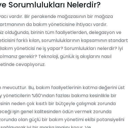
 ve Sorumlulukları Nelerdir?
tiyacı vardır. Bir perakende mağazasının bir mağaza
partmanının da bakım yöneticisine ihtiyacı vardır.
iz olduğunda, birinin tüm faaliyetlerden, delegasyon ve
cisini farklı kılan, sorumluluklarının kapsamının standart
kım yöneticisi ne iş yapar? Sorumlulukları nelerdir? İyi
lmanız gerekir? Teknoloji, günlük iş akışlarını nasıl
metinde cevaplıyoruz.
un mevcuttur. Bu, bakım faaliyetlerinin katma değerini üst
yöneticilerin %60’ından fazlası bakıma kesinlikle bir
sinin neden çok kısıtlı bir bütçeyle çalışmak zorunda
eceği işin genel kalitesinden ödün vermek zorunda
runda olan güçlü bir bakım yönetimi ekibi potansiyelini
 sağlayarak iyi bir marka imajını korur. Ve