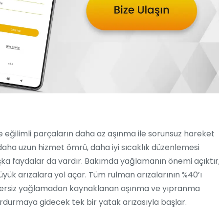
ğilimli parçaların daha az aşınma ile sorunsuz hareket
 daha uzun hizmet ömrü, daha iyi sıcaklık düzenlemesi
ka faydalar da vardır. Bakımda yağlamanın önemi açıktır
üyük arızalara yol açar. Tüm rulman arızalarının %40’ı
etersiz yağlamadan kaynaklanan aşınma ve yıpranma
rdurmaya gidecek tek bir yatak arızasıyla başlar.