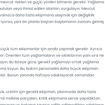
mevcut riskleri ve güçlü yönleri bilmeniz gerekir. Yağlama
nutulan veya ihmal edilen alanları vurgulayın. Mevcut
 yalnızca daha fazla ekipmana ulaşmak için değişiklik
ırıyorsa, yeni bir planla baştan başlamanın zamanı gelmiş
a küçük tüm ekipmanlar için analiz yapmak gerekir. Ayrıca
. Önerilen tüm yağlamaların ve sıklıklarının yanı sıra ne
rlayın. Bu listeye göre, gerekli yağlamayı ortak yağlama
grama koyun. Bu, bakım personelini daha büyük ekipman
 toplar. Bunun yanında haftaya odaklayarak zamandan
ük, üretim için gerekli ekipman, planınızda daha fazla
mli makine parçaları, kritik ekipmana servis yapıldıktan
ransınıza ve bakımın tavsiye edilip edilmediğine odaklanın.