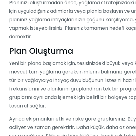
Planınızı oluşturmadan önce, yağlama stratejinizdeki 
için uyguladığınız adımlarla veya planla başlayın ve u
planınız yağlama ihtiyaçlarınızın çoğunu karşılıyorsa,
yapmak isteyebilirsiniz. Planınız tamamen hedefi kaç
demektir.
Plan Oluşturma
Yeni bir plana başlamak için, tesisinizdeki büyük vey
mevcut tüm yağlama gereksinimlerini bulmanız gerekir
tür bir yağlayıcıya ihtiyaç duyulduğunun listesini hazı
frekanslarını ve alanlarını gruplandıran tek bir pro
gruplarını aynı anda işlemek için belirli bir bölgeye
tasarruf sağlar.
Ayrıca ekipmanları etki ve riske göre gruplarsınız. Büy
aciliyet ve zaman gerektirir. Daha küçük, daha az öne
sonra yağlanır. Ekibinizin büyüklüğüne, kendi risk tole