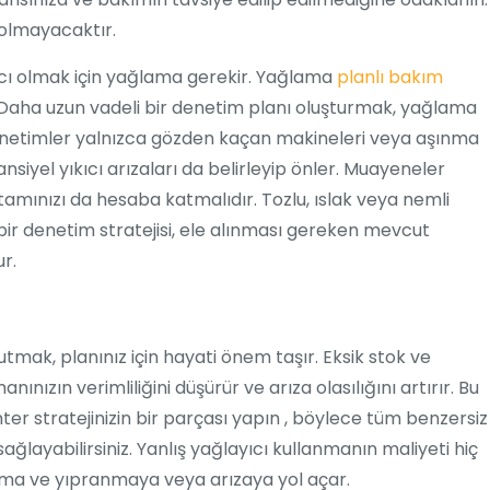
 olmayacaktır.
ı olmak için yağlama gerekir. Yağlama
planlı bakım
. Daha uzun vadeli bir denetim planı oluşturmak, yağlama
denetimler yalnızca gözden kaçan makineleri veya aşınma
siyel yıkıcı arızaları da belirleyip önler. Muayeneler
rtamınızı da hesaba katmalıdır. Tozlu, ıslak veya nemli
 bir denetim stratejisi, ele alınması gereken mevcut
r.
mak, planınız için hayati önem taşır. Eksik stok ve
zın verimliliğini düşürür ve arıza olasılığını artırır. Bu
er stratejinizin bir parçası yapın , böylece tüm benzersiz
ağlayabilirsiniz. Yanlış yağlayıcı kullanmanın maliyeti hiç
nma ve yıpranmaya veya arızaya yol açar.