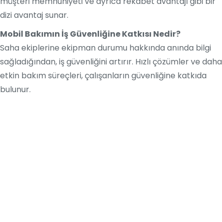
müşteri memnuniyeti ve ayrıca rekabet avantajı gibi bir
dizi avantaj sunar.
Mobil Bakımın İş Güvenliğine Katkısı Nedir?
Saha ekiplerine ekipman durumu hakkında anında bilgi
sağladığından, iş güvenliğini artırır. Hızlı çözümler ve daha
etkin bakım süreçleri, çalışanların güvenliğine katkıda
bulunur.
En İyi Bakım Yönetim
Sistemi
Bir Tık Uzağınızda