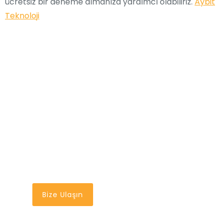
ücretsiz bir deneme almanıza yardımcı olabiliriz.
Aybit
Teknoloji
En İyi Bakım Yönetim
Sistemi
Bir Tık Uzağınızda
Bize Ulaşın