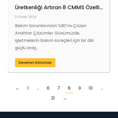
Üretkenliği Artıran 8 CMMS Özelliği
5 Ocak 2024
Bakım Sorunlarınızın %90’ını Çözen
Anahtar Çözümler Günümüzde,
işletmelerin bakım süreçleri için bir dizi
güçlü araç…
Devamını Görüntüle
←
1
…
6
7
8
9
10
…
21
→