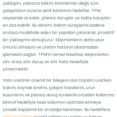
yaklaşım, yalnızca bakım birimlerinin değil, tüm
çalışanların sürece aktif katılımını hedefler. TPM
sayesinde arızalar, plansız duruşlar ve kalite kayıpları
en aza indirilir. Bu sistem, bakım süreçlerini sadece
arızaya müdahale eden bir yapıdan çıkararak, proaktif
bir yaklaşıma dönüştürür. Ekipmanların daha uzun
ömürlü olmasını ve üretim hattının aksamadan
işlemesini sağlar. TPM’in temel felsefesi, ekipmanları
sıfır arıza, sıfır duruş ve sıfır hata hedefiyle
yönetmektir.
Yalın üretimin önemli bir bileşeni olan toplam üretken
bakım, kaynak israfını, çalışan kazalarını, ürün
kusurlarını ve plansız duruş sürelerini ortadan kaldırma
birincil hedefiyle tesis bakımını optimize etmeye
yönelik kapsamlı bir stratejiyi benimser. Bu hedeflere
önleyici bakım
, sürekli eğitim ve üretim ve bakım