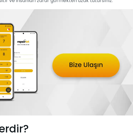
altır ve insanları zarar görmekten uzak tutarsınız.
erdir?