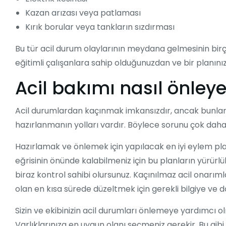
Kazan arızası veya patlaması
Kırık borular veya tankların sızdırması
Bu tür acil durum olaylarının meydana gelmesinin birç
eğitimli çalışanlara sahip olduğunuzdan ve bir planın
Acil bakımı nasıl önleyeb
Acil durumlardan kaçınmak imkansızdır, ancak bunlar
hazırlanmanın yolları vardır. Böylece sorunu çok daha hı
Hazırlamak ve önlemek için yapılacak en iyi eylem pla
eğrisinin önünde kalabilmeniz için bu planların yürürlü
biraz kontrol sahibi olursunuz. Kaçınılmaz acil onarı
olan en kısa sürede düzeltmek için gerekli bilgiye ve 
Sizin ve ekibinizin acil durumları önlemeye yardımcı ol
Varlıklarınıza en uygun olanı seçmeniz gerekir. Bu gibi