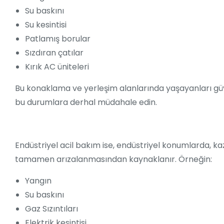
Su baskını
Su kesintisi
Patlamış borular
Sızdıran çatılar
Kırık AC üniteleri
Bu konaklama ve yerleşim alanlarında yaşayanları gü
bu durumlara derhal müdahale edin.
Endüstriyel acil bakım ise, endüstriyel konumlarda, ka
tamamen arızalanmasından kaynaklanır. Örneğin:
Yangın
Su baskını
Gaz Sızıntıları
Elektrik kesintisi