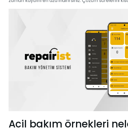
zaman kaybını en aza indirirsiniz. Çözüm sürelerini kıs
Acil bakım örnekleri nel