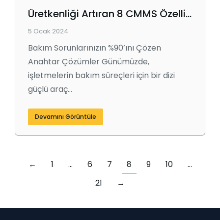
Üretkenliği Artıran 8 CMMS Özelliği
5 Ocak 2024
Bakım Sorunlarınızın %90’ını Çözen
Anahtar Çözümler Günümüzde,
işletmelerin bakım süreçleri için bir dizi
güçlü araç…
Devamını Görüntüle
←
1
…
6
7
8
9
10
…
21
→