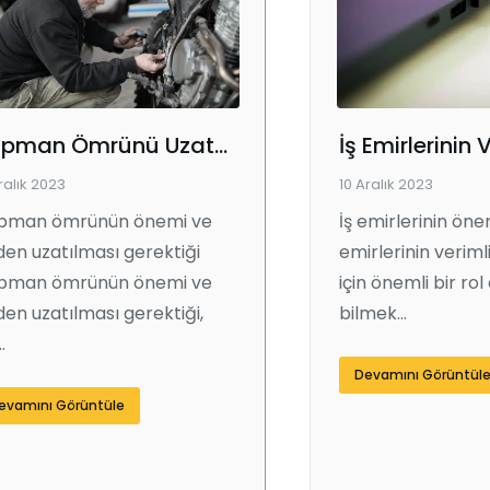
Ekipman Ömrünü Uzatmanın Yolları
ralık 2023
10 Aralık 2023
ipman ömrünün önemi ve
İş emirlerinin önem
en uzatılması gerektiği
emirlerinin veriml
ipman ömrünün önemi ve
için önemli bir ro
en uzatılması gerektiği,
bilmek…
…
Devamını Görüntül
evamını Görüntüle