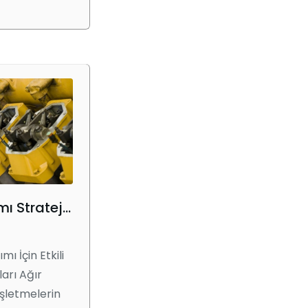
Ekipman Bakımı Stratejileri
ı İçin Etkili
ları Ağır
şletmelerin