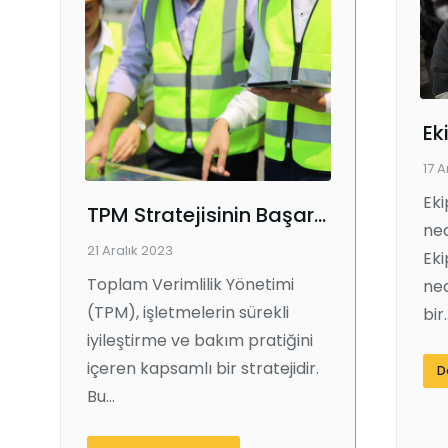
17 A
Ek
TPM Stratejisinin Başarılı Uygulanması: 12 Etkili Adım
ned
21 Aralık 2023
Ek
Toplam Verimlilik Yönetimi
ned
(TPM), işletmelerin sürekli
bir
iyileştirme ve bakım pratiğini
içeren kapsamlı bir stratejidir.
D
Bu…