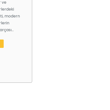
r ve
rlerdeki
iti, modern
rlerin
arçası…
e