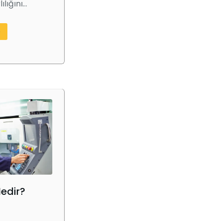
lılığını…
e
Nedir?