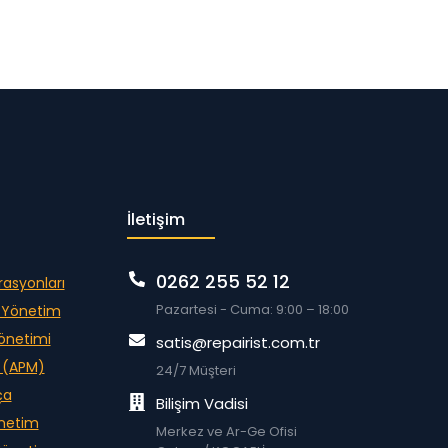
İletişim
0262 255 52 12
rasyonları
Pazartesi - Cuma: 9:00 – 18:00
m Yönetim
Yönetimi
satis@repairist.com.tr
i (APM)
24/7 Müşteri
ça
Bilişim Vadisi
önetim
Merkez ve Ar-Ge Ofisi