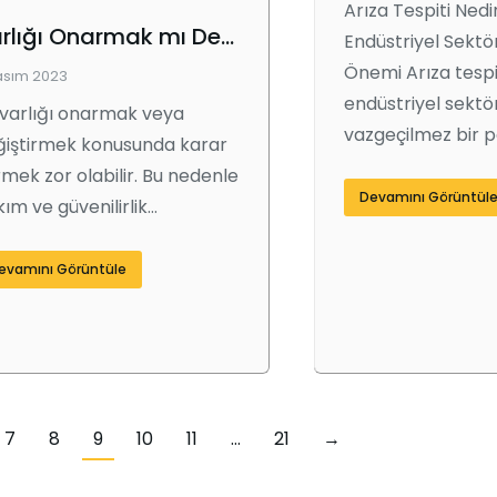
Arıza Tespiti Nedi
Varlığı Onarmak mı Değiştirmek mi? Adım Adım Maliyet Analizi
Endüstriyel Sektö
Önemi Arıza tesp
asım 2023
endüstriyel sektö
 varlığı onarmak veya
vazgeçilmez bir p
ğiştirmek konusunda karar
mek zor olabilir. Bu nedenle
Devamını Görüntül
ım ve güvenilirlik…
evamını Görüntüle
7
8
9
10
11
…
21
→