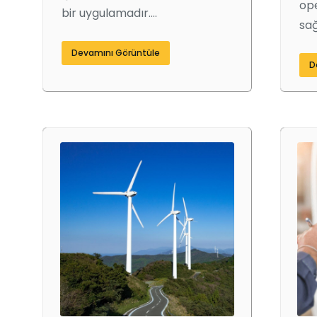
ope
bir uygulamadır.…
sağ
Devamını Görüntüle
D