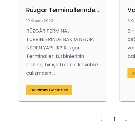
Rüzgar Terminallerinde CMMS Kullanımı ve Faydaları
10 Kasım 2023
8 K
RÜZGÂR TERMİNALİ
Bir
TÜRBİNLERİNDE BAKIM NEDİR,
de
NEDEN YAPILIR? Rüzgâr
ver
Terminalleri türbinlerinin
bak
bakımı, bir işletmenin kesintisiz
çalışmasını…
D
Devamını Görüntüle
←
1
…