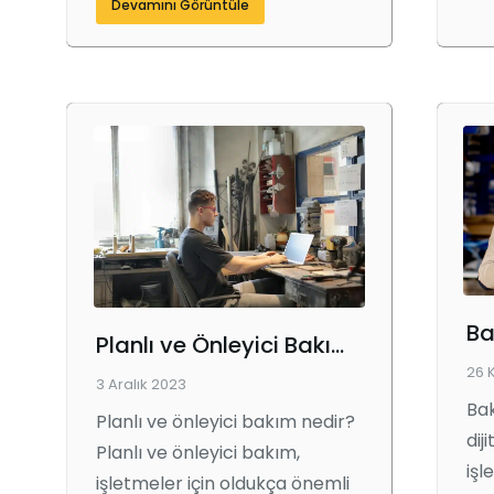
Devamını Görüntüle
Planlı ve Önleyici Bakım: İşletmeniz İçin Neden Önemli?
26 
3 Aralık 2023
Ba
Planlı ve önleyici bakım nedir?
dij
Planlı ve önleyici bakım,
işl
işletmeler için oldukça önemli