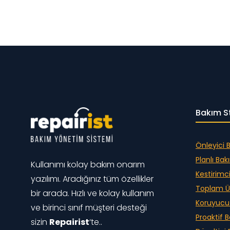
Bakım St
Önleyici 
Planlı Ba
Kullanımı kolay bakım onarım
Kestirimc
yazılımı. Aradığınız tüm özellikler
Toplam Ü
bir arada. Hızlı ve kolay kullanım
Koruyucu
ve birinci sınıf müşteri desteği
Proaktif 
sizin
Repairist
‘te..