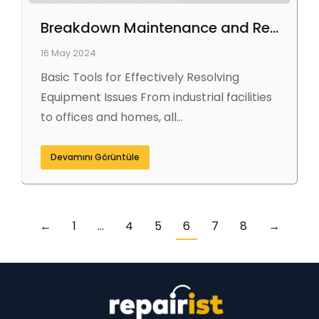
Breakdown Maintenance and Repair Form
16 May 2024
Basic Tools for Effectively Resolving
Equipment Issues From industrial facilities
to offices and homes, all…
Devamını Görüntüle
←
1
…
4
5
6
7
8
→