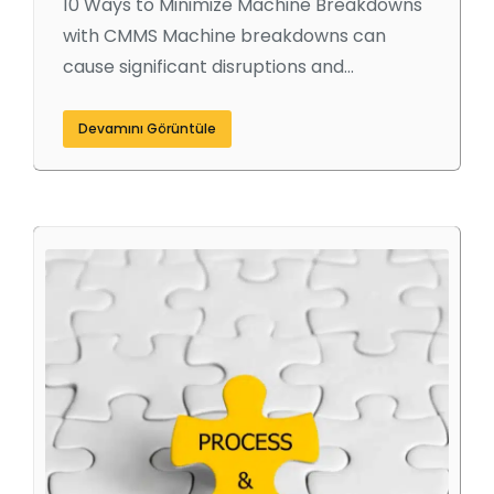
10 Ways to Minimize Machine Breakdowns
with CMMS Machine breakdowns can
cause significant disruptions and…
Devamını Görüntüle