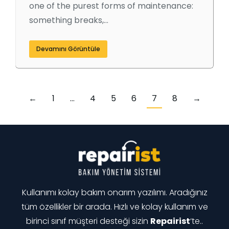
one of the purest forms of maintenance:
something breaks,…
Devamını Görüntüle
←
1
…
4
5
6
7
8
→
Kullanımı kolay bakım onarım yazılımı. Aradığınız
tüm özellikler bir arada. Hızlı ve kolay kullanım ve
birinci sınıf müşteri desteği sizin
Repairist
‘te..