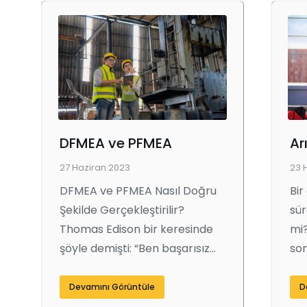
DFMEA ve PFMEA
27 Haziran 2023
23 
DFMEA ve PFMEA Nasıl Doğru
Bir
Şekilde Gerçekleştirilir?
sür
Thomas Edison bir keresinde
mi?
şöyle demişti: “Ben başarısız…
so
Devamını Görüntüle
D