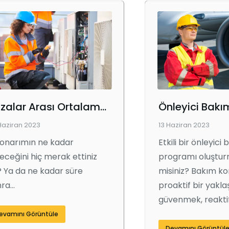
Arızalar Arası Ortalama Süre
Haziran 2023
13 Haziran 2023
 onarımın ne kadar
Etkili bir önleyici
eceğini hiç merak ettiniz
programı oluştur
 Ya da ne kadar süre
misiniz? Bakım k
nra…
proaktif bir yakl
güvenmek, reakti
evamını Görüntüle
Devamını Görüntül