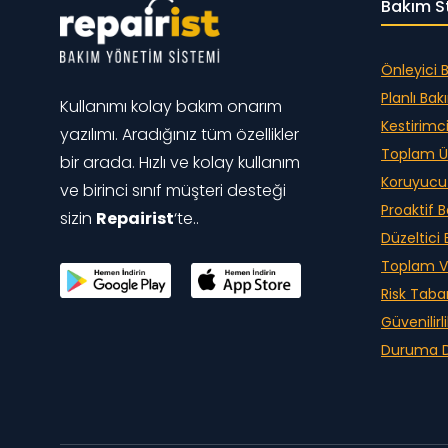
Bakım St
Önleyici 
Planlı Ba
Kullanımı kolay bakım onarım
Kestirimc
yazılımı. Aradığınız tüm özellikler
Toplam Ü
bir arada. Hızlı ve kolay kullanım
Koruyucu
ve birinci sınıf müşteri desteği
Proaktif 
sizin
Repairist
‘te..
Düzeltici
Toplam V
Risk Taba
Güvenilirl
Duruma D