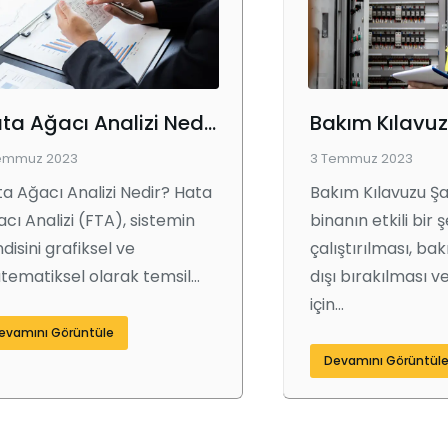
Hata Ağacı Analizi Nedir?
Bakım Kılavu
Temmuz 2023
3 Temmuz 2023
a Ağacı Analizi Nedir? Hata
Bakım Kılavuzu Şa
cı Analizi (FTA), sistemin
binanın etkili bir 
disini grafiksel ve
çalıştırılması, ba
ematiksel olarak temsil…
dışı bırakılması v
için…
evamını Görüntüle
Devamını Görüntül