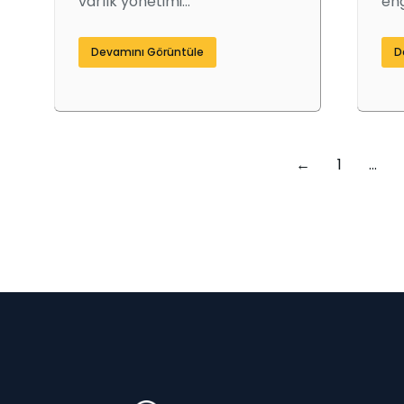
varlık yönetimi…
eng
Devamını Görüntüle
D
←
1
…