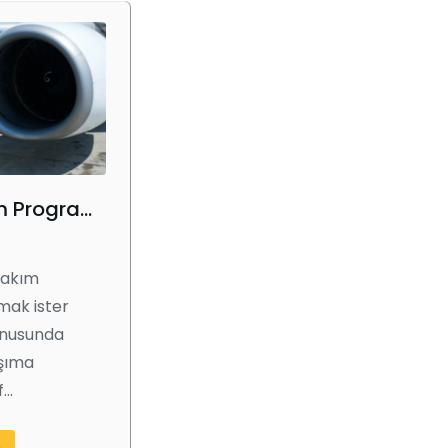
Önleyici Bakım Programı
 bakım
mak ister
onusunda
aşıma
f…
e