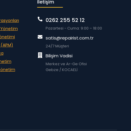
İletişim
0262 255 52 12
rasyonları
Pazartesi - Cuma: 9:00 – 18:00
m Yönetim
Yönetimi
satis@repairist.com.tr
i (APM)
24/7 Müşteri
ça
Bilişim Vadisi
önetim
Merkez ve Ar-Ge Ofisi
 Yönetim
Gebze / KOCAELİ