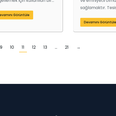
ellemek için kullanılan bir…
ve emniyetli olma
sağlamaktır. Tesi
evamını Görüntüle
Devamını Görüntül
9
10
11
12
13
…
21
→