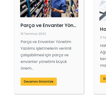
Parça ve Envanter Yönetim Yazılımı : İşletmenizde Verimliliği Artıran Güçlü Bir Araç
19 Temmuz 2023
11 
Parça ve Envanter Yönetim
Hat
Yazılımı; işletmelerin verimli
Ağa
çalışabilmesi için parça ve
ken
envanter yönetimi büyük
mat
önem…
D
Devamını Görüntüle