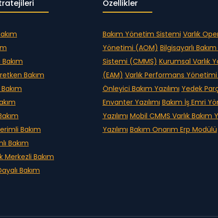
ratejileri
Özellikler
Bakım
Bakım Yönetim Sistemi
Varlık Ope
kım
Yönetimi (AOM)
Bilgisayarlı Bakı
i Bakım
Sistemi (CMMS)
Kurumsal Varlık 
retken Bakım
(EAM)
Varlık Performans Yönetim
 Bakım
Önleyici Bakım Yazılımı
Yedek Par
Bakım
Envanter Yazılımı
Bakım İş Emri Y
 Bakım
Yazılımı
Mobil CMMS
Varlık Bakım
erimli Bakım
Yazılımı
Bakım Onarım Erp Modülü
nlı Bakım
ik Merkezli Bakım
ayalı Bakım