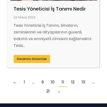
Tesis Yöneticisi İş Tanımı Nedir
22 Mayıs 2023
Tesis Yöneticisi İş Tanımı, binaların,
zeminlerinin ve altyapılarının güvenli,
bakımlı ve emniyetli olmasını sağlamaktır.
Tesis…
Devamını Görüntüle
←
1
…
9
10
11
12
13
…
21
→