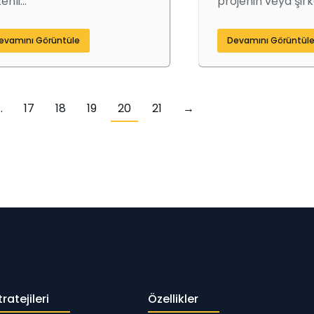
enli…
projenin veya şir
evamını Görüntüle
Devamını Görüntül
…
17
18
19
20
21
→
ratejileri
Özellikler