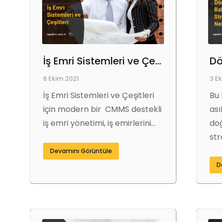
İş Emri Sistemleri ve Çeşitleri
6 Ekim 2021
3 E
İş Emri Sistemleri ve Çeşitleri
Bu 
için modern bir CMMS destekli
ası
iş emri yönetimi, iş emirlerini…
do
str
Devamını Görüntüle
D