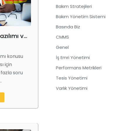
Bakım Stratejileri
Bakım Yönetim Sistemi
Basında Biz
Mobil Bakım Yazılımı ve Verimli İş Akışları Oluşturmadaki Rolü
CMMS
Genel
ımı konusu
İş Emri Yönetimi
ı için
Performans Metrikleri
 fazla soru
Tesis Yönetimi
…
Varlık Yönetimi
e