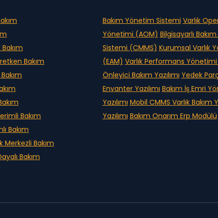
Bakım
Bakım Yönetim Sistemi
Varlık Ope
kım
Yönetimi (AOM)
Bilgisayarlı Bakı
i Bakım
Sistemi (CMMS)
Kurumsal Varlık 
retken Bakım
(EAM)
Varlık Performans Yönetim
 Bakım
Önleyici Bakım Yazılımı
Yedek Par
Bakım
Envanter Yazılımı
Bakım İş Emri Y
 Bakım
Yazılımı
Mobil CMMS
Varlık Bakım
erimli Bakım
Yazılımı
Bakım Onarım Erp Modülü
nlı Bakım
ik Merkezli Bakım
ayalı Bakım