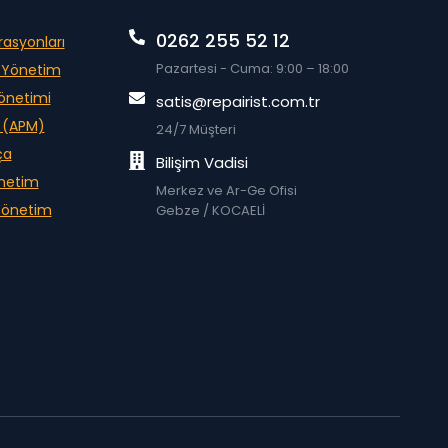
0262 255 52 12
rasyonları
Pazartesi - Cuma: 9:00 – 18:00
m Yönetim
Yönetimi
satis@repairist.com.tr
i (APM)
24/7 Müşteri
ça
Bilişim Vadisi
önetim
Merkez ve Ar-Ge Ofisi
 Yönetim
Gebze / KOCAELİ