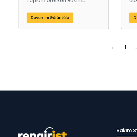
Toplam Üretken Bakım…
düz
Devamını Görüntüle
D
←
1
Bakım St