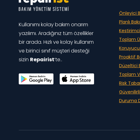
Önleyici 
Planlı Ba
Kullanımı kolay bakım onarım
Kestirimc
yazılımı. Aradığınız tüm özellikler
Toplam Ü
bir arada. Hızlı ve kolay kullanım
Koruyucu
ve birinci sınıf müşteri desteği
Proaktif 
sizin
Repairist
‘te..
Düzeltici
Toplam V
Risk Taba
Güvenilirl
Duruma D