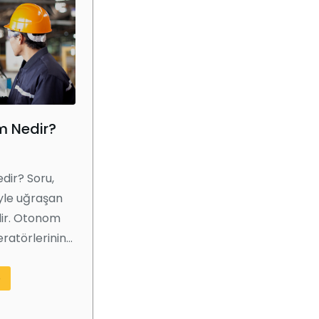
 Nedir?
ir? Soru,
iyle uğraşan
idir. Otonom
ratörlerinin…
e