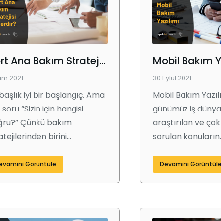
Dört Ana Bakım Stratejisi Nelerdir?
kim 2021
30 Eylül 2021
başlık iyi bir başlangıç. Ama
Mobil Bakım Yazıl
l soru “Sizin için hangisi
günümüz iş dünyas
ğru?” Çünkü bakım
araştırılan ve çok
atejilerinden birini…
sorulan konuların
evamını Görüntüle
Devamını Görüntül