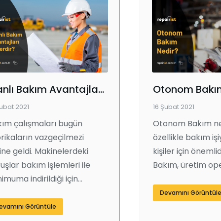
Planlı Bakım Avantajları Nelerdir?
Otonom Bakım
Şubat 2021
16 Şubat 2021
ım çalışmaları bugün
Otonom Bakım ned
rikaların vazgeçilmezi
özellikle bakım iş
ine geldi. Makinelerdeki
kişiler için öneml
uşlar bakım işlemleri ile
Bakım, üretim ope
imuma indirildiği için…
Devamını Görüntül
evamını Görüntüle