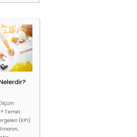
 Nelerdir?
 Ölçüm
ir? Temel
rgeleri (KPI)
rtmanın,