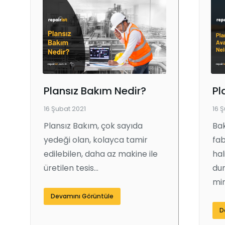
Plansız Bakım Nedir?
16 Şubat 2021
16 
Plansız Bakım, çok sayıda
Bak
yedeği olan, kolayca tamir
fab
edilebilen, daha az makine ile
hal
üretilen tesis…
dur
min
Devamını Görüntüle
D