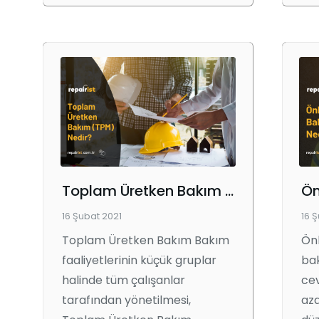
Toplam Üretken Bakım (TPM) nedir?
Ön
16 Şubat 2021
16 
Toplam Üretken Bakım Bakım
Önl
faaliyetlerinin küçük gruplar
bak
halinde tüm çalışanlar
cev
tarafından yönetilmesi,
aza